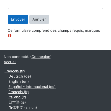
Ce formulaire comprend des champs requis, marqués
.
Non connecté. (
Connexion
)
Accueil
Français ‎(fr)‎
Deutsch ‎(de)‎
English ‎(en)‎
Español - Internacional ‎(es)‎
Français ‎(fr)‎
Italiano ‎(it)‎
日本語 ‎(ja)‎
简体中文 ‎(zh_cn)‎